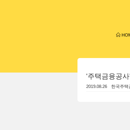
HO
'주택금융공사'
2019.08.26
한국주택